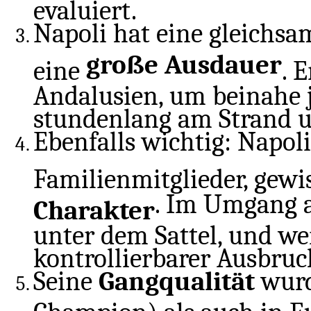
evaluiert.
Napoli hat eine gleichs
große Ausdauer
eine
. 
Andalusien, um beinahe
stundenlang am Strand u
Ebenfalls wichtig: Napol
Familienmitglieder, ge
. Im Umgang 
Charakter
unter dem Sattel, und we
kontrollierbarer Ausbruc
Seine
Gangqualität
wurd
Champion) als auch in E